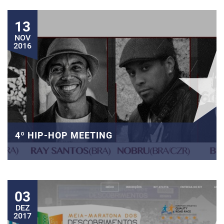
13
NOV
2016
4º HIP-HOP MEETING
03
DEZ
2017