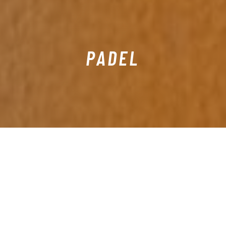
PADEL
O QUE É
O
GCP PADEL
funciona todos os dias com 6 campos, com
possibilidade de Aluguer de Campo ou frequentar Aulas
Individuais ou em Grupo (a partir dos 8 anos de idade).