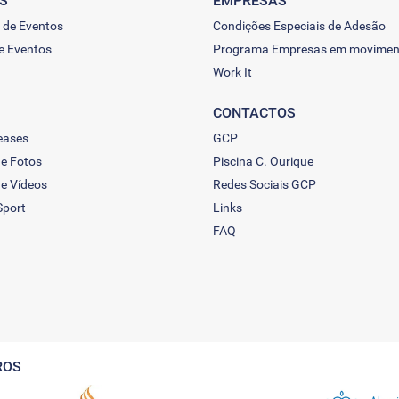
S
EMPRESAS
 de Eventos
Condições Especiais de Adesão
e Eventos
Programa Empresas em movimen
Work It
CONTACTOS
eases
GCP
de Fotos
Piscina C. Ourique
de Vídeos
Redes Sociais GCP
Sport
Links
FAQ
ROS