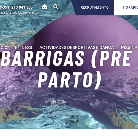
(+351) 213 841 580
RECRUTAMENTO
HORÁRIO
da para rede fixa nacional
ÓCIO
FITNESS
ACTIVIDADES DESPORTIVAS E DANÇA
PISCINA
 BARRIGAS (PRÉ
PARTO)