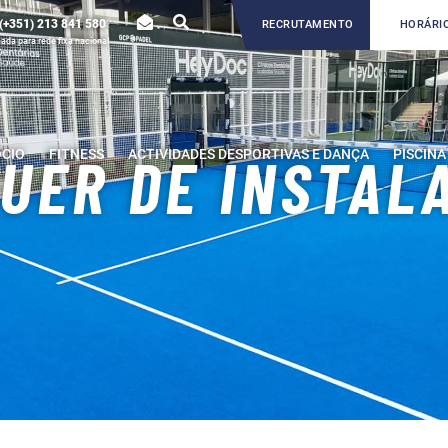
(+351) 213 841 580
RECRUTAMENTO
HORÁRIO
da para rede fixa nacional
ÓCIO
FITNESS
ACTIVIDADES DESPORTIVAS E DANÇA
PISCINA
UER DE INSTAL