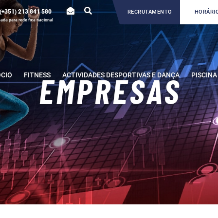
(+351) 213 841 580
RECRUTAMENTO
HORÁRIO
da para rede fixa nacional
ÓCIO
FITNESS
ACTIVIDADES DESPORTIVAS E DANÇA
PISCINA
EMPRESAS