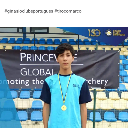
#ginasioclubeportugues #tirocomarco