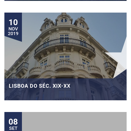
10
NOV
2019
LISBOA DO SÉC. XIX-XX
08
SET