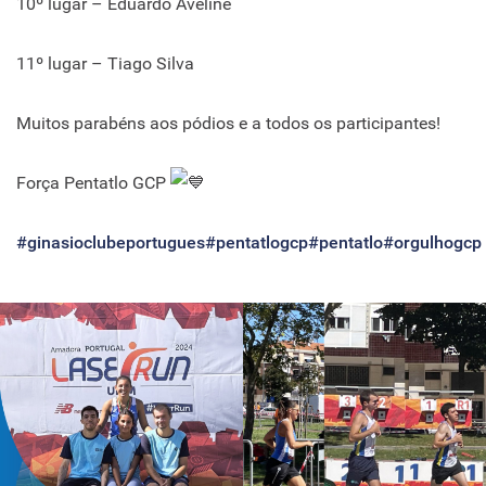
10º lugar – Eduardo Aveline
11º lugar – Tiago Silva
Muitos parabéns aos pódios e a todos os participantes!
Força Pentatlo GCP
#ginasioclubeportugues
#pentatlogcp
#pentatlo
#orgulhogcp