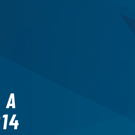
 A
014