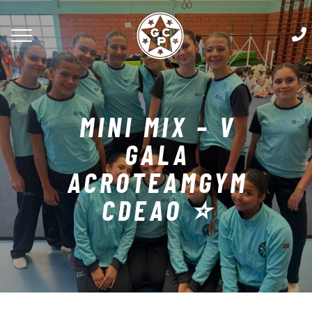
MINI MIX – V
GALA
ACROTEAMGYM
CDEAO ⭐