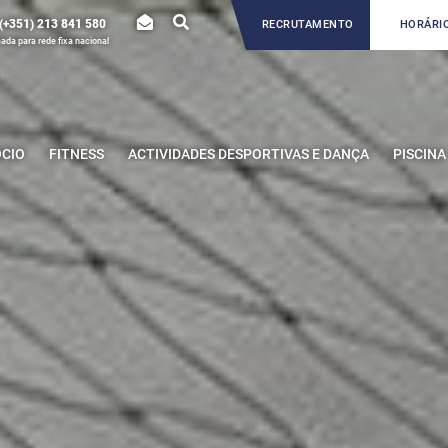
(+351) 213 841 580
RECRUTAMENTO
HORÁRIO
da para rede fixa nacional
ÓCIO
FITNESS
ACTIVIDADES DESPORTIVAS E DANÇA
PISCINA