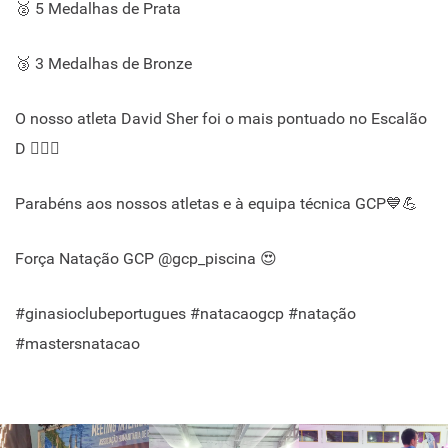
🥈 5 Medalhas de Prata
🥉 3 Medalhas de Bronze
O nosso atleta David Sher foi o mais pontuado no Escalão
D 🏊‍♂️🙌
Parabéns aos nossos atletas e à equipa técnica GCP💙💪
Força Natação GCP @gcp_piscina 😍
#ginasioclubeportugues #natacaogcp #natação
#mastersnatacao