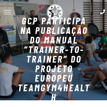
GCP PARTICIPA
NA PUBLICAÇÃO
DO MANUAL
“TRAINER-TO-
TRAINER” DO
PROJETO
EUROPEU
TEAMGYM4HEALT
H