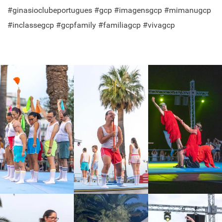
#ginasioclubeportugues #gcp #imagensgcp #mimanugcp
#inclassegcp #gcpfamily #familiagcp #vivagcp