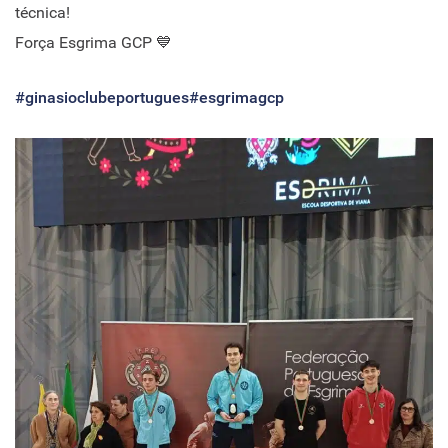
técnica!
Força Esgrima GCP 💙
#ginasioclubeportugues
#esgrimagcp