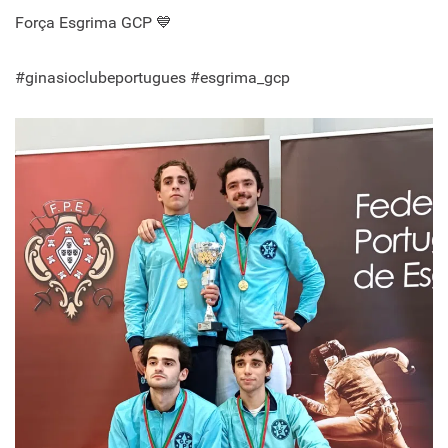
Força Esgrima GCP 💙
#ginasioclubeportugues #esgrima_gcp