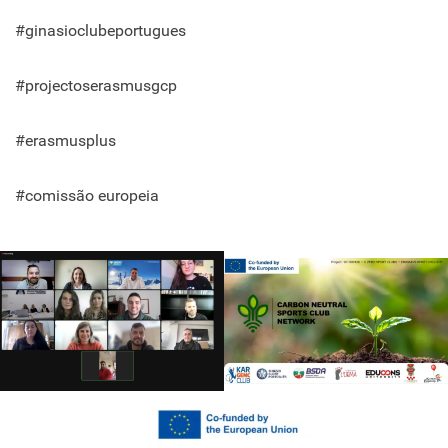
#ginasioclubeportugues
#projectoserasmusgcp
#erasmusplus
#comissão europeia