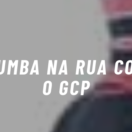
UMBA NA RUA C
O GCP