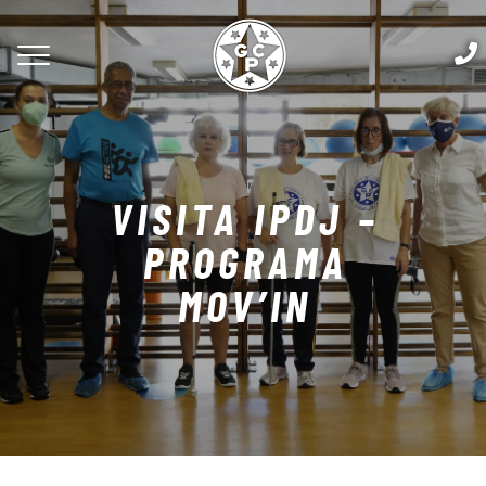
VISITA IPDJ –
PROGRAMA
MOV’IN