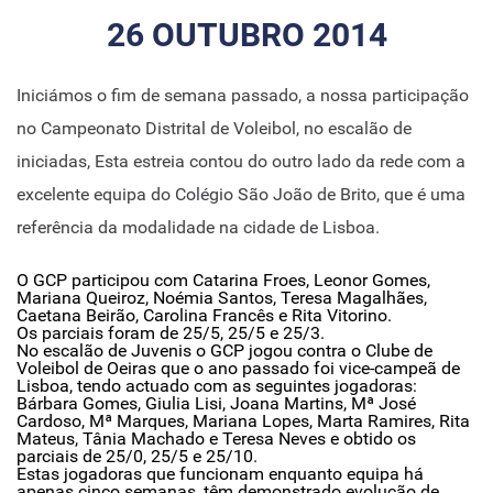
26 OUTUBRO 2014
Iniciámos o fim de semana passado, a nossa participação
no Campeonato Distrital de Voleibol, no escalão de
iniciadas, Esta estreia contou do outro lado da rede com a
excelente equipa do Colégio São João de Brito, que é uma
referência da modalidade na cidade de Lisboa.
O GCP participou com Catarina Froes, Leonor Gomes,
Mariana Queiroz, Noémia Santos, Teresa Magalhães,
Caetana Beirão, Carolina Francês e Rita Vitorino.
Os parciais foram de 25/5, 25/5 e 25/3.
No escalão de Juvenis o GCP jogou contra o Clube de
Voleibol de Oeiras que o ano passado foi vice-campeã de
Lisboa, tendo actuado com as seguintes jogadoras:
Bárbara Gomes, Giulia Lisi, Joana Martins, Mª José
Cardoso, Mª Marques, Mariana Lopes, Marta Ramires, Rita
Mateus, Tânia Machado e Teresa Neves e obtido os
parciais de 25/0, 25/5 e 25/10.
Estas jogadoras que funcionam enquanto equipa há
apenas cinco semanas, têm demonstrado evolução de