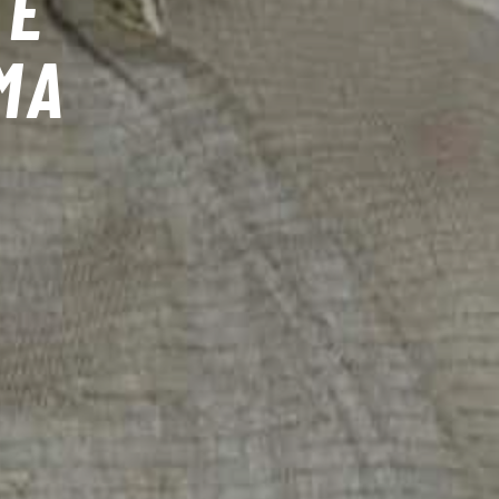
TE
MA