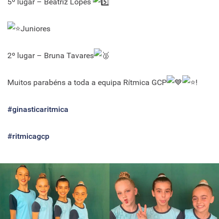
5º lugar – Beatriz Lopes
Juniores
2º lugar – Bruna Tavares
Muitos parabéns a toda a equipa Rítmica GCP
!
#ginasticaritmica
#ritmicagcp