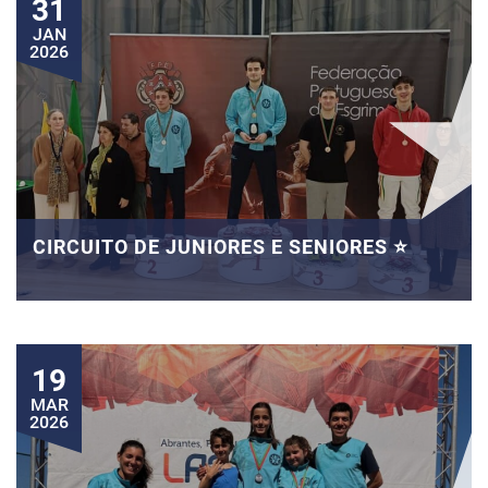
31
JAN
2026
CIRCUITO DE JUNIORES E SENIORES ⭐
19
MAR
2026