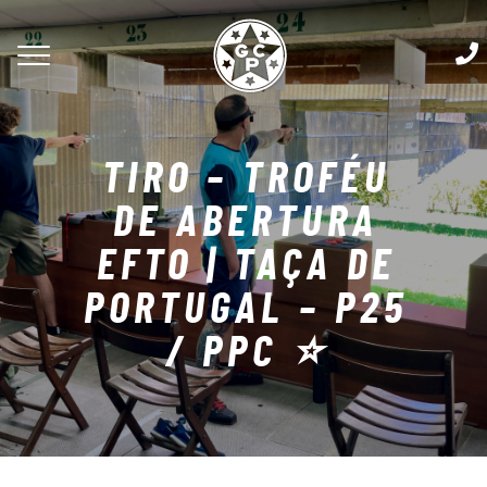
TIRO – TROFÉU
DE ABERTURA
EFTO | TAÇA DE
PORTUGAL – P25
/ PPC ⭐