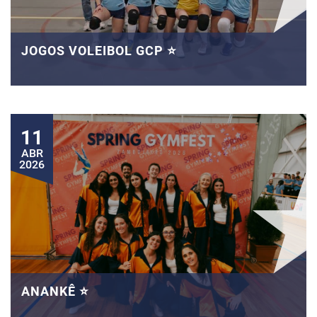
JOGOS VOLEIBOL GCP ⭐
11
ABR
2026
ANANKÊ ⭐