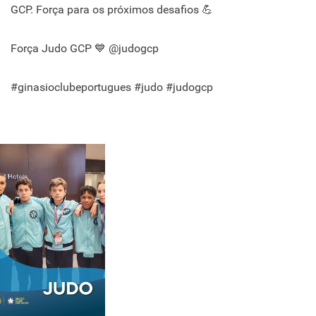
GCP. Força para os próximos desafios 💪
Força Judo GCP 💙 @judogcp
#ginasioclubeportugues #judo #judogcp