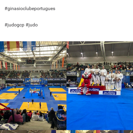
#ginasioclubeportugues
#judogcp #judo