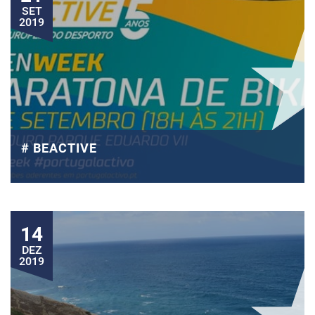
SET
2019
# BEACTIVE
14
DEZ
2019