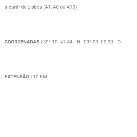
a partir de Lisboa (A1, A8 ou A10)
COORDENADAS |
39* 10´ 47.44´´ N | 09* 03´ 00.93´´ O
EXTENSÃO |
10 KM