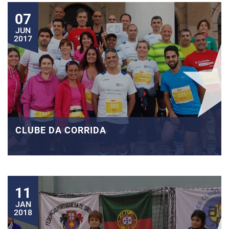
07
JUN
2017
CLUBE DA CORRIDA
11
JAN
2018