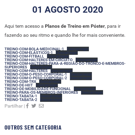
01 AGOSTO 2020
Aqui tem acesso a
Planos de Treino em Póster
, para ir
fazendo ao seu ritmo e quando lhe for mais conveniente.
TREINO-COM-BOLA-MEDICINAL-1
Descarregar
TREINO-COM-ELÁSTICOS-1
Descarregar
TREINO-COM-FITBALL
Descarregar
TREINO-COM-HALTERES-EM-CIRCUITO
Descarregar
TREINO-COM-HALTERES-PARA-A-REGIÃO-DO-TRONCO-E-MEMBROS-
SUPERIORES
Descarregar
TREINO-COM-HALTERES
Descarregar
TREINO-COM-O-PESO-CORPORAL-1
Descarregar
TREINO-COM-O-PESO-CORPORAL-2
Descarregar
TREINO-COM-TRX
Descarregar
TREINO-DE-HIIT
Descarregar
TREINO-DE-MOBILIDADE-FUNCIONAL
Descarregar
TREINO-PARA-OS-MEMBROS-INFERIORES
Descarregar
TREINO-TABATA-1
Descarregar
TREINO-TABATA-2
Descarregar
Partilhar |
OUTROS SEM CATEGORIA