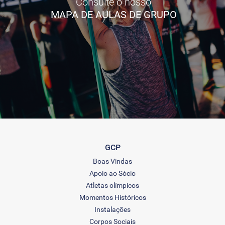
Consulte o nosso
MAPA DE AULAS DE GRUPO
GCP
Boas Vindas
Apoio ao Sócio
Atletas olímpicos
Momentos Históricos
Instalações
Corpos Sociais