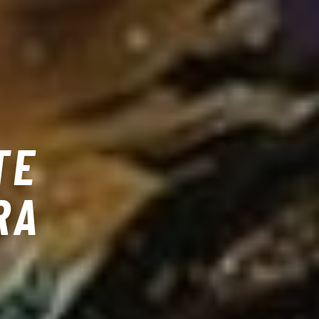
TE
RA