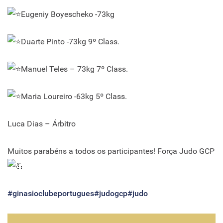
Eugeniy Boyescheko -73kg
Duarte Pinto -73kg 9º Class.
Manuel Teles – 73kg 7º Class.
Maria Loureiro -63kg 5º Class.
Luca Dias – Árbitro
Muitos parabéns a todos os participantes! Força Judo GCP
#ginasioclubeportugues
#judogcp
#judo