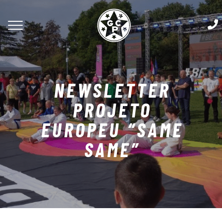
NEWSLETTER
PROJETO
EUROPEU “SAME
SAME”