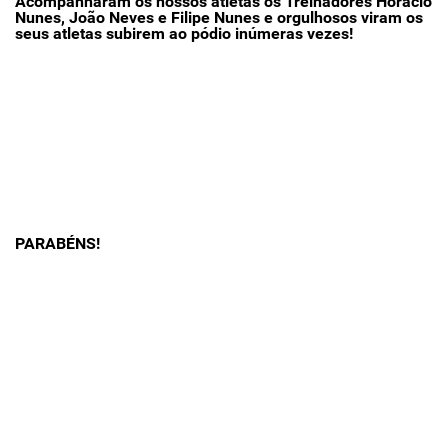
Acompanharam os nossos atletas os Treinadores Horácio
Nunes, João Neves e Filipe Nunes e orgulhosos viram os
seus atletas subirem ao pódio inúmeras vezes!
PARABÉNS!