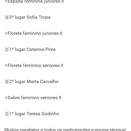
⭐Espada feminina juniores II
🥉3º lugar Sofia Tropa
⭐Florete feminino juniores II
🥇1º lugar Catarina Pires
⭐Florete feminino seniores II
🥈2º lugar Marta Carvalho
⭐Sabre feminino seniores II
🥇1º lugar Teresa Godinho
Muitos parabéns a todos os participantes e equipa técnica!