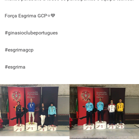
Força Esgrima GCP⭐💙
#ginasioclubeportugues
#esgrimagcp
#esgrima