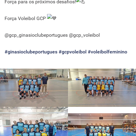
Força para os próximos desafios!
Força Voleibol GCP
@gcp_ginasioclubeportugues @gcp_voleibol
#ginasioclubeportugues
#gcpvoleibol
#voleibolfeminino