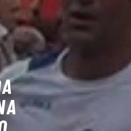
DA
NA
O