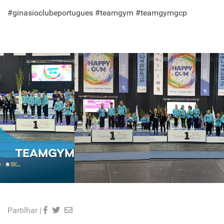
#ginasioclubeportugues #teamgym #teamgymgcp
Partilhar |