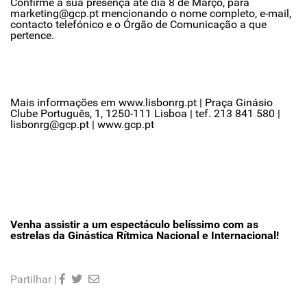
Confirme a sua presença até dia 8 de Março, para
marketing@gcp.pt mencionando o nome completo, e-mail,
contacto telefónico e o Órgão de Comunicação a que
pertence.
Mais informações em www.lisbonrg.pt | Praça Ginásio
Clube Português, 1, 1250-111 Lisboa | tef. 213 841 580 |
lisbonrg@gcp.pt | www.gcp.pt
Venha assistir a um espectáculo belíssimo com as
estrelas da Ginástica Rítmica Nacional e Internacional!
Partilhar |