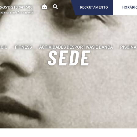
(+351) 213 841 580
RECRUTAMENTO
HORÁRIO
da para rede fixa nacional
ÓCIO
FITNESS
ACTIVIDADES DESPORTIVAS E DANÇA
PISCINA
SEDE