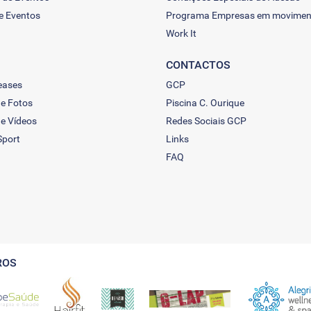
e Eventos
Programa Empresas em movimen
Work It
CONTACTOS
eases
GCP
de Fotos
Piscina C. Ourique
de Vídeos
Redes Sociais GCP
Sport
Links
FAQ
ROS