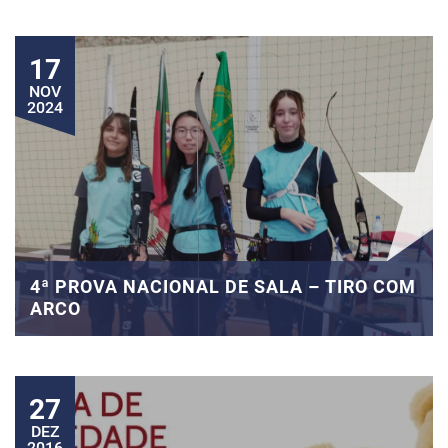
17
NOV
2024
4ª PROVA NACIONAL DE SALA – TIRO COM
ARCO
27
DEZ
2016