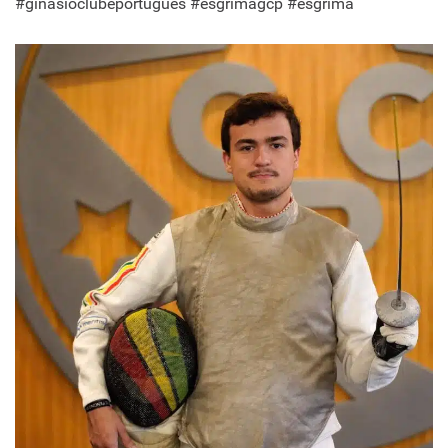
#ginasioclubeportugues #esgrimagcp #esgrima