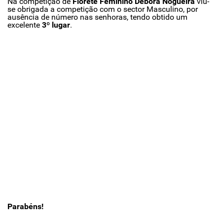
Na competição de
Florete Feminino Débora Nogueira
viu-
se obrigada a competição com o sector Masculino, por
ausência de número nas senhoras, tendo obtido um
excelente
3º lugar
.
Parabéns!