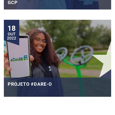
GCP
18
OUT
2022
PROJETO #DARE-O