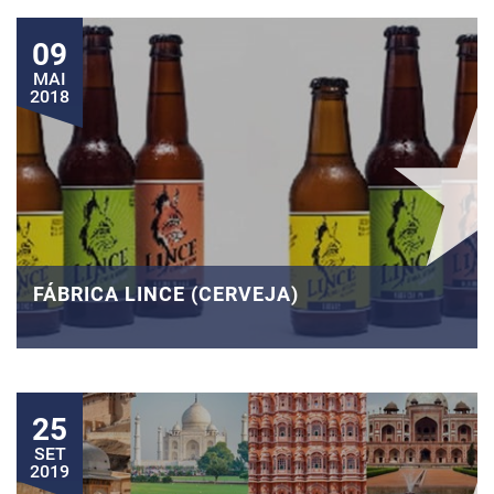
09
MAI
2018
FÁBRICA LINCE (CERVEJA)
25
SET
2019