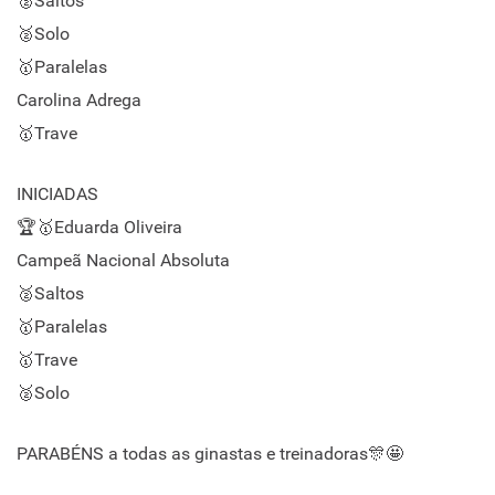
🥈Saltos
🥈Solo
🥇Paralelas
Carolina Adrega
🥇Trave
INICIADAS
🏆🥇Eduarda Oliveira
Campeã Nacional Absoluta
🥈Saltos
🥇Paralelas
🥇Trave
🥈Solo
PARABÉNS a todas as ginastas e treinadoras🎊🤩