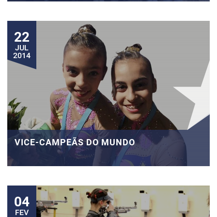
22
JUL
2014
VICE-CAMPEÃS DO MUNDO
04
FEV