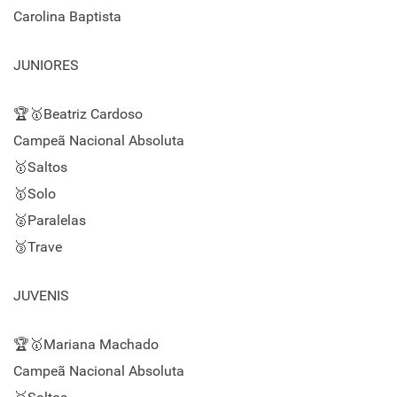
Carolina Baptista
JUNIORES
🏆🥇Beatriz Cardoso
Campeã Nacional Absoluta
🥇Saltos
🥇Solo
🥈Paralelas
🥉Trave
JUVENIS
🏆🥇Mariana Machado
Campeã Nacional Absoluta