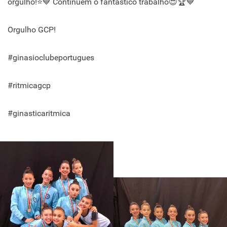
orgulho!⭐💙 Continuem o fantástico trabalho😍🏆💙
Orgulho GCP!
#ginasioclubeportugues
#ritmicagcp
#ginasticaritmica