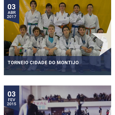
03
ABR
2017
TORNEIO CIDADE DO MONTIJO
03
FEV
2015