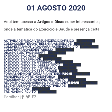
01 AGOSTO 2020
Aqui tem acesso a
Artigos e Dicas
super interessantes,
onde a temática do Exercício e Saúde é presença certa!
ACTIVIDADE-FÍSICA-VERSUS-EXERCÍCIO-FÍSICO
Descarregar
COMO-COMBATER-O-STRESS-E-A-ANSIEDADE
Descarregar
COMO-ESTAR-MOTIVADO-PARA-FAZER-EXERCÍCIO
Descarregar
COMO-EVITAR-O-SEDENTARISMO
Descarregar
DICAS-OBJECTIVOS-SMART
Descarregar
EXERCÍCIO-E-CANCRO
Descarregar
EXERCÍCIO-E-OBESIDADE
Descarregar
EXERCÍCIO-FÍSICO-E-DEPRESSÃO
Descarregar
EXERCÍCIO-FÍSICO-E-DIABETES-TIPO-2
Descarregar
EXERCÍCIO-FÍSICO-E-HIPERTENSÃO
Descarregar
EXERCÍCIO-FÍSICO-E-OSTEOPOROSE
Descarregar
FORMAS-DE-MONITORIZAR-A-INTENSIDADE
Descarregar
PRINCÍPIOS-DO-TREINO-DE-FORÇA
Descarregar
PROCURAR-SAÚDE-NO-ENVELHECIMENTO
Descarregar
RECOMENDAÇÕES-GERAIS-DE-ATIVIDADE-FÍSICA
Descarregar
SEDENTARISMO-E-FALTA-DE-ACTIVIDADE
Descarregar
TREINO-DO-CORE
Descarregar
TREINO-EM-CIRCUITO
Descarregar
Partilhar |