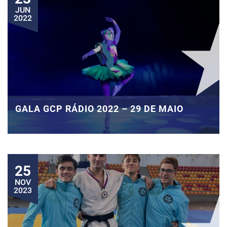
JUN
2022
GALA GCP RÁDIO 2022 – 29 DE MAIO
25
NOV
2023