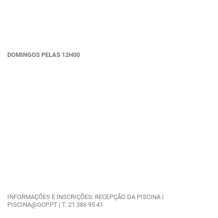
DOMINGOS PELAS 12H00
INFORMAÇÕES E INSCRIÇÕES: RECEPÇÃO DA PISCINA |
PISCINA@GCP.PT | T. 21 386 95 41